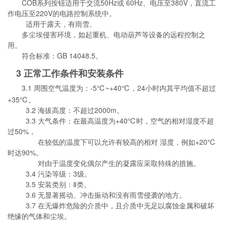
COB系列按钮适用于交流50Hz或 60Hz、电压至380V，直流工
作电压至220V的电路控制系统中。
适用于露天，有雨雪、
多尘埃侵害环境，如起重机、电动葫芦等设备的远程控制之
用。
符合标准：GB 14048.5。
3 正常工作条件和安装条件
3.1 周围空气温度为：-5℃~+40℃，24小时内其平均值不超过
+35℃。
3.2 海拔高度：不超过2000m。
3.3 大气条件：在最高温度为+40℃时，空气的相对湿度不超
过50%，
在较低的温度下可以允许有较高的相对 湿度，例如+20℃
时达90%。
对由于温度变化偶尔产生的凝露应采取特殊的措施。
3.4 污染等级：3级。
3.5 安装类别：Ⅱ类。
3.6 无显著摇动、冲击振动和没有雨雪侵袭的地方。
3.7 在无爆炸危险的介质中，且介质中无足以腐蚀金属和破坏
绝缘的气体和尘埃。