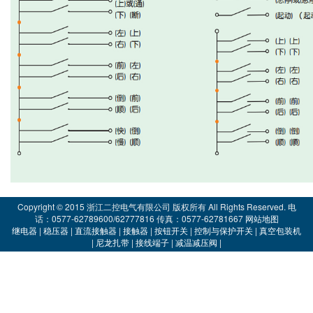
Copyright © 2015 浙江二控电气有限公司 版权所有 All Rights Reserved. 电
话：0577-62789600/62777816 传真：0577-62781667
网站地图
继电器
|
稳压器
|
直流接触器
|
接触器
|
按钮开关
|
控制与保护开关
|
真空包装机
|
尼龙扎带
|
接线端子
|
减温减压阀
|